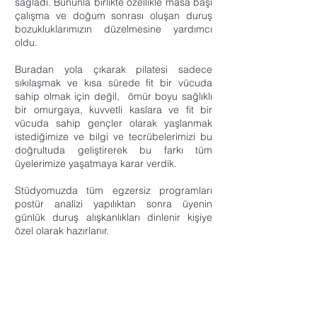
sağladı. Bununla birlikte özellikle masa başı
çalışma ve doğum sonrası oluşan duruş
bozukluklarımızın düzelmesine yardımcı
oldu.
Buradan yola çıkarak pilatesi sadece
sıkılaşmak ve kısa sürede fit bir vücuda
sahip olmak için değil, ömür boyu sağlıklı
bir omurgaya, kuvvetli kaslara ve fit bir
vücuda sahip gençler olarak yaşlanmak
istediğimize ve bilgi ve tecrübelerimizi bu
doğrultuda geliştirerek bu farkı tüm
üyelerimize yaşatmaya karar verdik.
Stüdyomuzda tüm egzersiz programları
postür analizi yapılıktan sonra üyenin
günlük duruş alışkanlıkları dinlenir kişiye
özel olarak hazırlanır.
Ücretsiz deneme dersi ve postür analizi için
sizleri de stüdyomuza bekliyoruz. Sağlığınız
için zihin ve bedenin mükemmel uyumunu